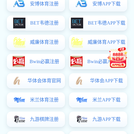
23日，蓝鲸体育app下载院长杨主泉带队一
开大学白长虹教授，教指委秘书长陈晔教授，
座谈期间，杨主泉院长详细汇报黄金城集
同育人的实践举措与特色发展路径。针对学位
模式创新、行业导师培育、实践教学改革、教
专家组肯定黄金城集团
MTA办学成效与
合、校企协同育人等方面，给出精准可行的指
略，打造差异化办学品牌，培育适配行业需求
杨主泉院长对教指委的悉心指导表示感谢
此次对标交流成效显著，有效拓宽了办
专家意见，优化培养体系、补齐发展短板、强
发展输送优质专业人才。