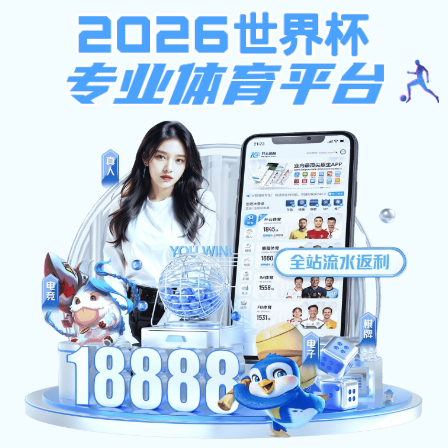
蓝鲸体育app下载
今天是：
首页
蓝鲸体育app下载概
党群工作
况